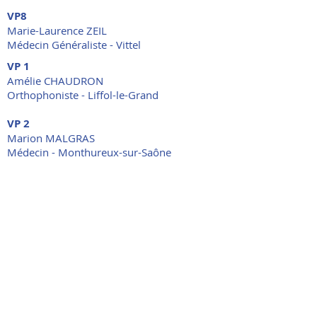
VP8
Marie-Laurence ZEIL
Médecin Généraliste - Vittel
VP 1
Amélie CHAUDRON
Orthophoniste - Liffol-le-Grand
VP 2
Marion MALGRAS
Médecin - Monthureux-sur-Saône
VP 3
Gabrielle IMARD
Médecin - Vicherey
VP 4
Yaël PANOT
Directeur CSAPA - Ouest Vosgien​
VP 5