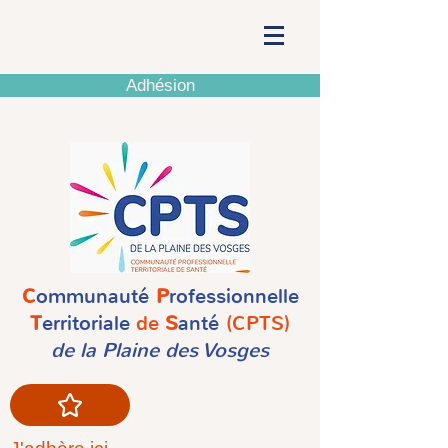
Adhésion
C
ommunauté
P
rofessionnelle
T
erritoriale
de
S
anté
(CPTS)
de la Plaine des Vosges